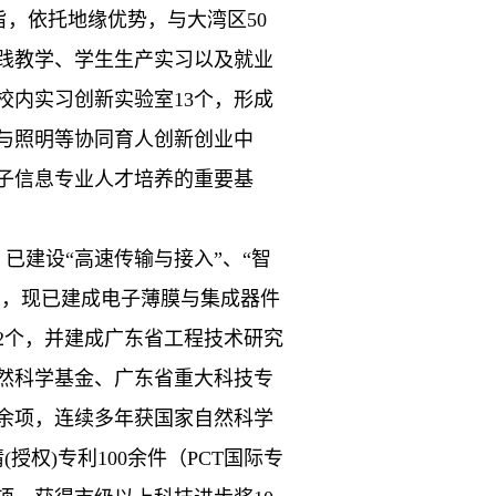
旨，依托地缘优势，与大湾区50
践教学、学生生产实习以及就业
校内实习创新实验室13个，形成
与照明等协同育人创新创业中
子信息专业人才培养的重要基
，已建设“高速传输与接入”、“智
台，
现已
建成
电子薄膜与集成器件
2
个
，并建成广东
省工程技术研究
然科学基金、广东省重大科技专
0余项，
连续
多
年获国家自然科学
请
(授权
)专利100余件
（
PCT国际专